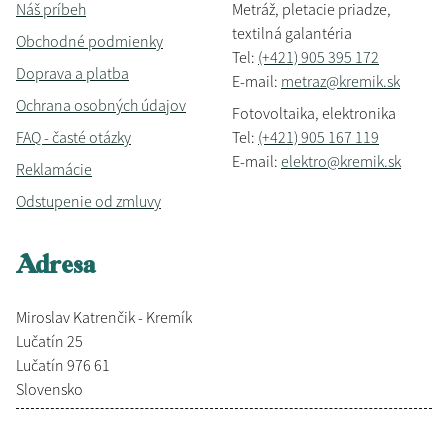
Náš príbeh
Metráž, pletacie priadze,
textilná galantéria
Obchodné podmienky
Tel:
(+421) 905 395 172
Doprava a platba
E-mail:
metraz@kremik.sk
Ochrana osobných údajov
Fotovoltaika, elektronika
FAQ - časté otázky
Tel:
(+421) 905 167 119
E-mail:
elektro@kremik.sk
Reklamácie
Odstupenie od zmluvy
Adresa
Miroslav Katrenčik - Kremík
Lučatín 25
Lučatín 976 61
Slovensko