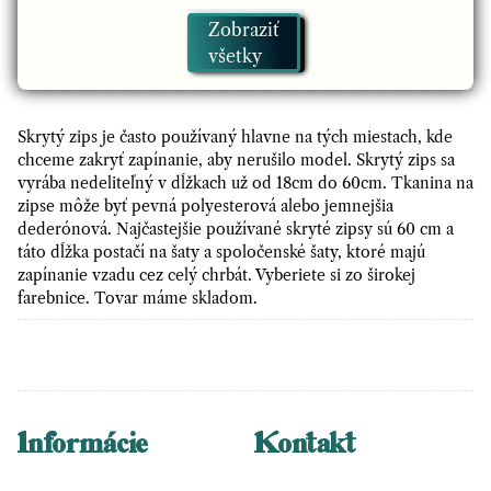
Zobraziť
Zips skrytý 45cm
všetky
Zips skrytý 18cm
Skrytý zips je často používaný hlavne na tých miestach, kde
chceme zakryť zapínanie, aby nerušilo model. Skrytý zips sa
Zips skrytý 35cm
vyrába nedeliteľný v dĺžkach už od 18cm do 60cm. Tkanina na
zipse môže byť pevná polyesterová alebo jemnejšia
Zips skrytý 50cm
dederónová. Najčastejšie používané skryté zipsy sú 60 cm a
táto dĺžka postačí na šaty a spoločenské šaty, ktoré majú
zapínanie vzadu cez celý chrbát. Vyberiete si zo širokej
Zips skrytý 30cm
farebnice. Tovar máme skladom.
Zips skrytý deliteľný
Zips skrytý 60cm
Informácie
Kontakt