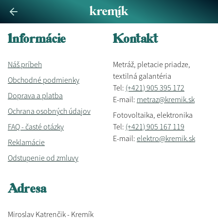
Informácie
Kontakt
Náš príbeh
Metráž, pletacie priadze,
textilná galantéria
Obchodné podmienky
Tel:
(+421) 905 395 172
Doprava a platba
E-mail:
metraz@kremik.sk
Ochrana osobných údajov
Fotovoltaika, elektronika
FAQ - časté otázky
Tel:
(+421) 905 167 119
E-mail:
elektro@kremik.sk
Reklamácie
Odstupenie od zmluvy
Adresa
Miroslav Katrenčik - Kremík