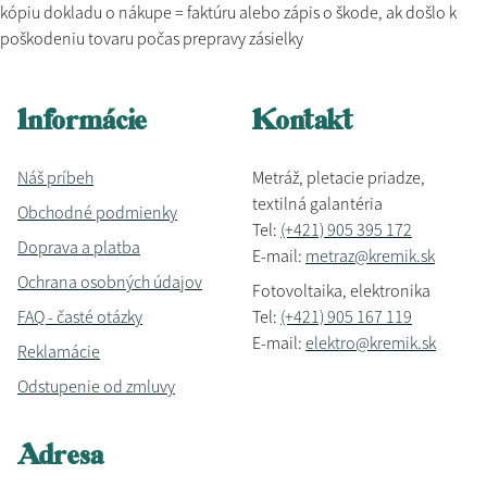
kópiu dokladu o nákupe = faktúru alebo zápis o škode, ak došlo k
poškodeniu tovaru počas prepravy zásielky
Informácie
Kontakt
Náš príbeh
Metráž, pletacie priadze,
textilná galantéria
Obchodné podmienky
Tel:
(+421) 905 395 172
Doprava a platba
E-mail:
metraz@kremik.sk
Ochrana osobných údajov
Fotovoltaika, elektronika
FAQ - časté otázky
Tel:
(+421) 905 167 119
E-mail:
elektro@kremik.sk
Reklamácie
Odstupenie od zmluvy
Adresa