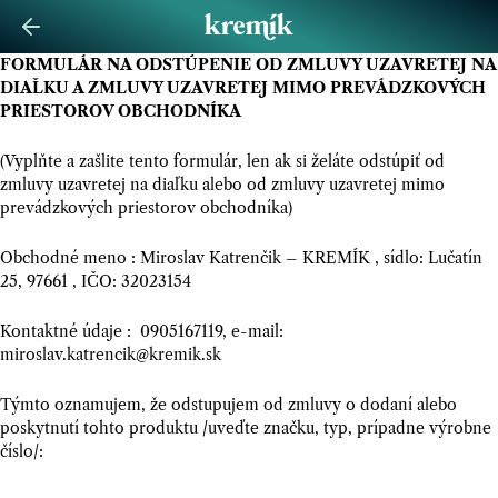
FORMULÁR NA ODSTÚPENIE OD ZMLUVY UZAVRETEJ NA
DIAĽKU A ZMLUVY UZAVRETEJ MIMO PREVÁDZKOVÝCH
PRIESTOROV OBCHODNÍKA
(Vyplňte a zašlite tento formulár, len ak si želáte odstúpiť od
zmluvy uzavretej na diaľku alebo od zmluvy uzavretej mimo
prevádzkových priestorov obchodníka)
Obchodné meno : Miroslav Katrenčik – KREMÍK , sídlo: Lučatín
25, 97661 , IČO: 32023154
Kontaktné údaje : 0905167119, e-mail:
miroslav.katrencik@kremik.sk
Týmto oznamujem, že odstupujem od zmluvy o dodaní alebo
poskytnutí tohto produktu /uveďte značku, typ, prípadne výrobne
číslo/: