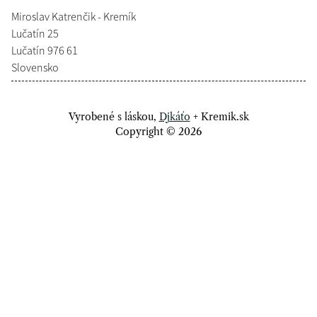
Miroslav Katrenčik - Kremík
Lučatín 25
Lučatín 976 61
Slovensko
Vyrobené s láskou,
Djkáťo
+ Kremik.sk
Copyright © 2026