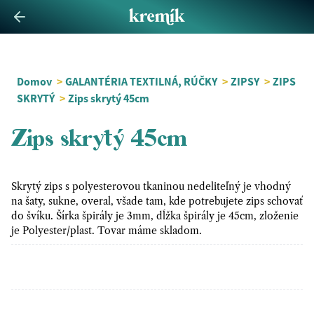
Domov
>
GALANTÉRIA TEXTILNÁ, RÚČKY
>
ZIPSY
>
ZIPS
SKRYTÝ
>
Zips skrytý 45cm
Zips skrytý 45cm
Skrytý zips s polyesterovou tkaninou nedeliteľný je vhodný
na šaty, sukne, overal, všade tam, kde potrebujete zips schovať
do švíku. Šírka špirály je 3mm, dĺžka špirály je 45cm, zloženie
je Polyester/plast. Tovar máme skladom.