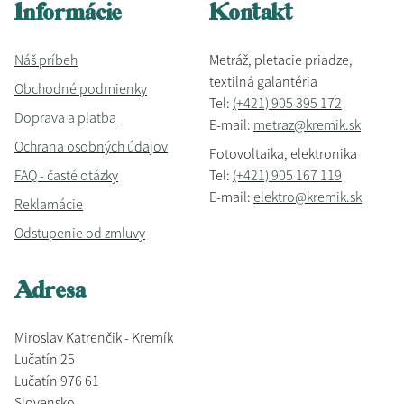
Informácie
Kontakt
Náš príbeh
Metráž, pletacie priadze,
textilná galantéria
Obchodné podmienky
Tel:
(+421) 905 395 172
Doprava a platba
E-mail:
metraz@kremik.sk
Ochrana osobných údajov
Fotovoltaika, elektronika
FAQ - časté otázky
Tel:
(+421) 905 167 119
E-mail:
elektro@kremik.sk
Reklamácie
Odstupenie od zmluvy
Adresa
Miroslav Katrenčik - Kremík
Lučatín 25
Lučatín 976 61
Slovensko