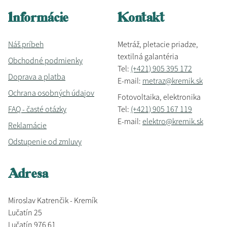
Informácie
Kontakt
Náš príbeh
Metráž, pletacie priadze,
textilná galantéria
Obchodné podmienky
Tel:
(+421) 905 395 172
Doprava a platba
E-mail:
metraz@kremik.sk
Ochrana osobných údajov
Fotovoltaika, elektronika
FAQ - časté otázky
Tel:
(+421) 905 167 119
E-mail:
elektro@kremik.sk
Reklamácie
Odstupenie od zmluvy
Adresa
Miroslav Katrenčik - Kremík
Lučatín 25
Lučatín 976 61