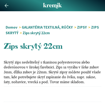
Domov
>
GALANTÉRIA TEXTILNÁ, RÚČKY
>
ZIPSY
>
ZIPS
SKRYTÝ
>
Zips skrytý 22cm
Zips skrytý 22cm
Skrytý zips nedeliteľný s tkaninou polyesterovou alebo
dederónovou v širokej farebnici. Zips sa vyrába v šírke zubov
3mm, dĺžka zubov je 22mm. Skryté zipsy môžete použiť všade
tam, kde potrebujete skryť zapínanie do švíku, napr. sukne,
šaty, nohavice, vrecká a pod. Tovar máme skladom.