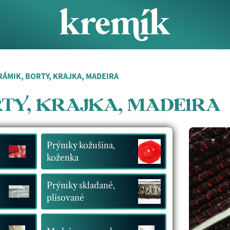
RÁMIK, BORTY, KRAJKA, MADEIRA
TY, KRAJKA, MADEIRA
Prýmky kožušina,
koženka
Prýmky skladané,
plisované