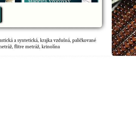
Madeira, vzorovky
Prýmky krajkové
Prýmky s retiazkami
stická a syntetická, krajka vzdušná, paličkované
etráž, flitre metráž, krinolína
Prýmky leonské
lurexové
Borta plast kovovový
dizajn, kamienky
Prýmky bambuľkové,
strapcové
Štrasová metráž