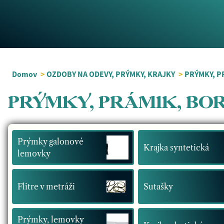
Domov
>
OZDOBY NA ODEVY, PRÝMKY, KRAJKY
>
PRÝMKY, P
PRÝMKY, PRÁMIK, BOR
Prýmky galonové
Krajka syntetická
lemovky
Flitre v metráži
Sutašky
Prýmky, lemovky