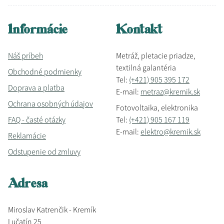
Informácie
Kontakt
Náš príbeh
Metráž, pletacie priadze,
textilná galantéria
Obchodné podmienky
Tel:
(+421) 905 395 172
Doprava a platba
E-mail:
metraz@kremik.sk
Ochrana osobných údajov
Fotovoltaika, elektronika
FAQ - časté otázky
Tel:
(+421) 905 167 119
E-mail:
elektro@kremik.sk
Reklamácie
Odstupenie od zmluvy
Adresa
Miroslav Katrenčik - Kremík
Lučatín 25