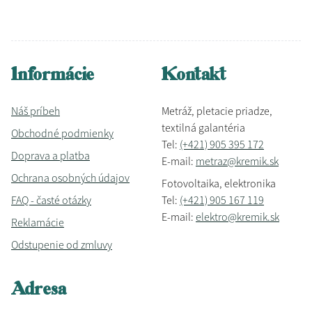
Informácie
Kontakt
Náš príbeh
Metráž, pletacie priadze,
textilná galantéria
Obchodné podmienky
Tel:
(+421) 905 395 172
Doprava a platba
E-mail:
metraz@kremik.sk
Ochrana osobných údajov
Fotovoltaika, elektronika
FAQ - časté otázky
Tel:
(+421) 905 167 119
E-mail:
elektro@kremik.sk
Reklamácie
Odstupenie od zmluvy
Adresa