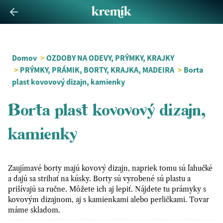
Domov
>
OZDOBY NA ODEVY, PRÝMKY, KRAJKY
>
PRÝMKY, PRÁMIK, BORTY, KRAJKA, MADEIRA
>
Borta
plast kovovový dizajn, kamienky
Borta plast kovovový dizajn,
kamienky
Zaujímavé borty majú kovový dizajn, napriek tomu sú ľahučké
a dajú sa strihať na kúsky. Borty sú vyrobené sú plastu a
prišívajú sa ručne. Môžete ich aj lepiť. Nájdete tu prámyky s
kovovým dizajnom, aj s kamienkami alebo perličkami. Tovar
máme skladom.