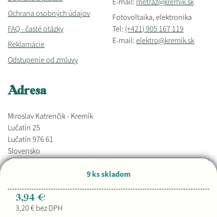
E-mail:
metraz@kremik.sk
Ochrana osobných údajov
Fotovoltaika, elektronika
FAQ - časté otázky
Tel:
(+421) 905 167 119
E-mail:
elektro@kremik.sk
Reklamácie
Odstupenie od zmluvy
Adresa
Miroslav Katrenčik - Kremík
Lučatín 25
Lučatín 976 61
Slovensko
9 ks skladom
Vyrobené s láskou,
Djkáťo
+ Kremik.sk
Copyright © 2026
3,94 €
3,20 € bez DPH