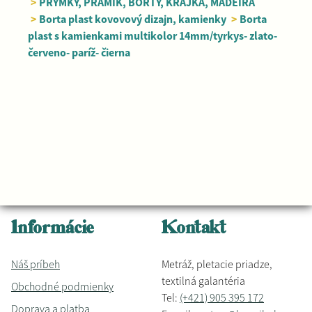
>
PRÝMKY, PRÁMIK, BORTY, KRAJKA, MADEIRA
>
Borta plast kovovový dizajn, kamienky
>
Borta
plast s kamienkami multikolor 14mm/tyrkys- zlato-
červeno- paríž- čierna
Informácie
Kontakt
Náš príbeh
Metráž, pletacie priadze,
textilná galantéria
Obchodné podmienky
Tel:
(+421) 905 395 172
Doprava a platba