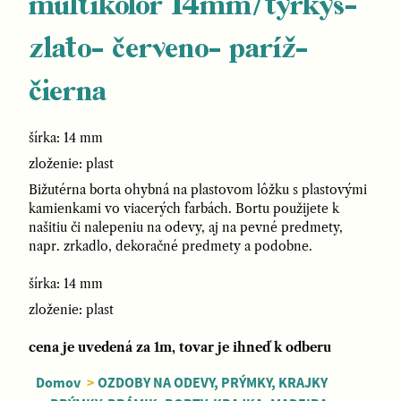
multikolor 14mm/tyrkys-
zlato- červeno- paríž-
čierna
šírka: 14 mm
zloženie: plast
Bižutérna borta ohybná na plastovom lôžku s plastovými
kamienkami vo viacerých farbách. Bortu použijete k
našitiu či nalepeniu na odevy, aj na pevné predmety,
napr. zrkadlo, dekoračné predmety a podobne.
šírka: 14 mm
zloženie: plast
cena je uvedená za 1m, tovar je ihneď k odberu
Domov
>
OZDOBY NA ODEVY, PRÝMKY, KRAJKY