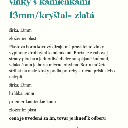
vlnky s kamienkami
13mm/kryštal- zlatá
šírka: 13mm
zloženie: plast
Plastová borta kovový dizajn má pravidelné vlnky
vyplnené drobnými kamienkami. Borta je z rubovej
strany plochá a jednotlivé dielce sú spájané šnúrami,
vďaka čomu je borta mierne ohybná. Bortu môžete
strihať na malé kúsky podľa potreby a ručne prišiť alebo
nalepiť.
šírka: 13mm
hrúbka: 3mm
priemer kamienka: 2mm
zloženie: plast
cena je uvedená za 1m, tovar je ihneď k odberu