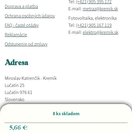
Tel:
(+421) 905 395 172
Doprava a platba
E-mail:
metraz@kremik.sk
Ochrana osobných údajov
Fotovoltaika, elektronika
FAQ - časté otázky
Tel:
(+421) 905 167 119
E-mail:
elektro@kremik.sk
Reklamácie
Odstupenie od zmluvy
Adresa
Miroslav Katrenčik - Kremík
Lučatín 25
Lučatín 976 61
Slovensko
8 ks skladom
Vyrobené s láskou,
Djkáťo
+ Kremik.sk
Copyright © 2026
5,66 €