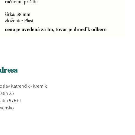
ručnému prišitiu
šírka: 38 mm
zloženie: Plast
cena je uvedená za 1m, tovar je ihneď k odberu
dresa
oslav Katrenčik - Kremík
atín 25
atín 976 61
ovensko