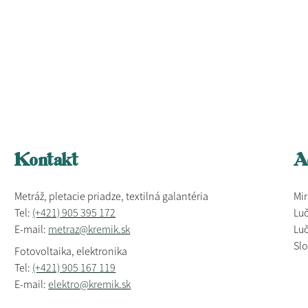
Kontakt
A
Metráž, pletacie priadze, textilná galantéria
Mir
Tel:
(+421) 905 395 172
Luč
E-mail:
metraz@kremik.sk
Luč
Sl
Fotovoltaika, elektronika
Tel:
(+421) 905 167 119
E-mail:
elektro@kremik.sk