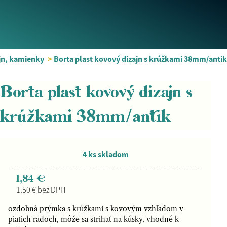
jn, kamienky
>
Borta plast kovový dizajn s krúžkami 38mm/antik
Borta plast kovový dizajn s
krúžkami 38mm/antik
4 ks skladom
1,84 €
1,50 € bez DPH
ozdobná prýmka s krúžkami s kovovým vzhľadom v
piatich radoch, môže sa strihať na kúsky, vhodné k