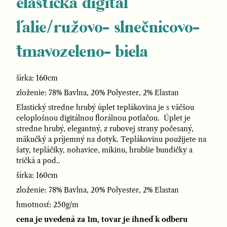
elastická digital
ľalie/ružovo- slnečnicovo-
tmavozeleno- biela
šírka: 160cm
zloženie: 78% Bavlna, 20% Polyester, 2% Elastan
Elastický stredne hrubý úplet teplákovina je s väčšou
celoplošnou digitálnou florálnou potlačou. Úplet je
stredne hrubý, elegantný, z rubovej strany počesaný,
mäkučký a príjemný na dotyk. Teplákovinu použijete na
šaty, tepláčiky, nohavice, mikinu, hrubšie bundičky a
tričká a pod..
šírka: 160cm
zloženie: 78% Bavlna, 20% Polyester, 2% Elastan
hmotnosť: 250g/m
cena je uvedená za 1m, tovar je ihneď k odberu