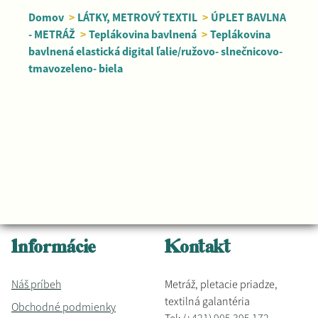
Domov
>
LÁTKY, METROVÝ TEXTIL
>
ÚPLET BAVLNA
- METRÁŽ
>
Teplákovina bavlnená
>
Teplákovina
bavlnená elastická digital ľalie/ružovo- slnečnicovo-
tmavozeleno- biela
Informácie
Kontakt
Náš príbeh
Metráž, pletacie priadze,
textilná galantéria
Obchodné podmienky