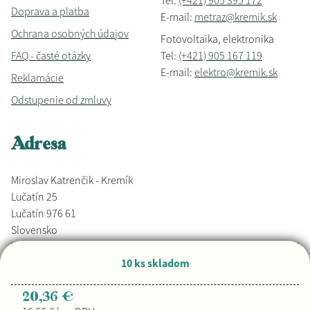
Tel:
(+421) 905 395 172
Doprava a platba
E-mail:
metraz@kremik.sk
Ochrana osobných údajov
Fotovoltaika, elektronika
FAQ - časté otázky
Tel:
(+421) 905 167 119
E-mail:
elektro@kremik.sk
Reklamácie
Odstupenie od zmluvy
Adresa
Miroslav Katrenčik - Kremík
Lučatín 25
Lučatín 976 61
Slovensko
10 ks skladom
Vyrobené s láskou,
Djkáťo
+ Kremik.sk
Copyright © 2026
20,36 €