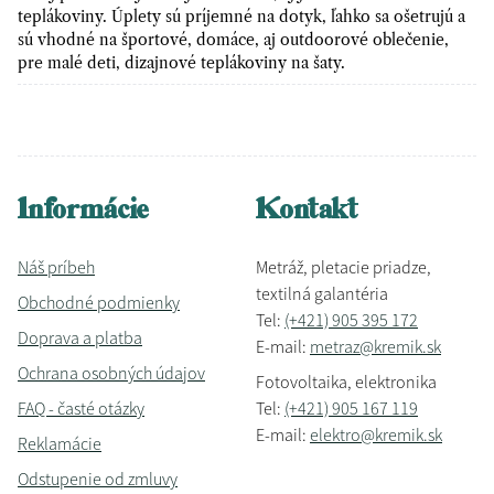
teplákoviny. Úplety sú príjemné na dotyk, ľahko sa ošetrujú a
sú vhodné na športové, domáce, aj outdoorové oblečenie,
pre malé deti, dizajnové teplákoviny na šaty.
Informácie
Kontakt
Náš príbeh
Metráž, pletacie priadze,
textilná galantéria
Obchodné podmienky
Tel:
(+421) 905 395 172
Doprava a platba
E-mail:
metraz@kremik.sk
Ochrana osobných údajov
Fotovoltaika, elektronika
FAQ - časté otázky
Tel:
(+421) 905 167 119
E-mail:
elektro@kremik.sk
Reklamácie
Odstupenie od zmluvy