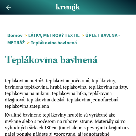
Domov
>
LÁTKY, METROVÝ TEXTIL
>
ÚPLET BAVLNA -
METRÁŽ
>
Teplákovina bavlnená
Teplákovina bavlnená
teplákovina metráž, teplákovina počesaná, teplákoviny,
bavlnená teplákovina, hrubá teplákovina, teplákovina na šaty,
teplákovina na mikinu, teplákovina látka, teplákovina
dizajnová, teplákovina detská, teplákovina jednofarebná,
teplákovina zateplená
Kvalitné bavlnené teplákoviny hrubšie sú vyrábané ako
mykané alebo s počesom na rubovej strane. Materiály sú vo
výhodných šírkach 180cm (tunel alebo s pevnými okrajmi) a v
našej ponuke nájdete aj vzorované, aj jednofarebné