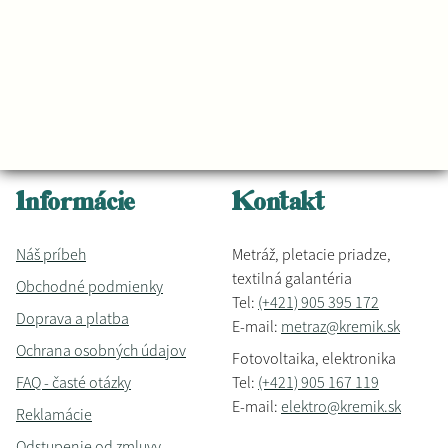
Informácie
Kontakt
Náš príbeh
Metráž, pletacie priadze,
textilná galantéria
Obchodné podmienky
Tel:
(+421) 905 395 172
Doprava a platba
E-mail:
metraz@kremik.sk
Ochrana osobných údajov
Fotovoltaika, elektronika
FAQ - časté otázky
Tel:
(+421) 905 167 119
E-mail:
elektro@kremik.sk
Reklamácie
Odstupenie od zmluvy