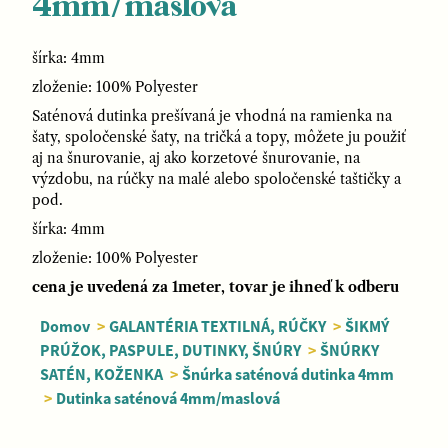
4mm/maslová
šírka: 4mm
zloženie: 100% Polyester
Saténová dutinka prešívaná je vhodná na ramienka na
šaty, spoločenské šaty, na tričká a topy, môžete ju použiť
aj na šnurovanie, aj ako korzetové šnurovanie, na
výzdobu, na rúčky na malé alebo spoločenské taštičky a
pod.
šírka: 4mm
zloženie: 100% Polyester
cena je uvedená za 1meter, tovar je ihneď k odberu
Domov
>
GALANTÉRIA TEXTILNÁ, RÚČKY
>
ŠIKMÝ
PRÚŽOK, PASPULE, DUTINKY, ŠNÚRY
>
ŠNÚRKY
SATÉN, KOŽENKA
>
Šnúrka saténová dutinka 4mm
>
Dutinka saténová 4mm/maslová