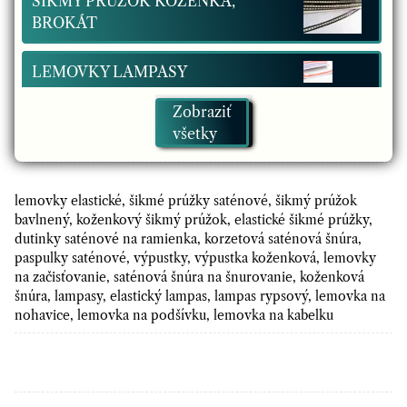
ŠIKMÝ PRÚŽOK KOŽENKA,
BROKÁT
LEMOVKY LAMPASY
Zobraziť
ŠNÚRKY SATÉN, KOŽENKA
všetky
ŠIKMÝ PRÚŽOK SATÉN, BAVLNA
lemovky elastické, šikmé prúžky saténové, šikmý prúžok
PASPULE, VÝPUSTKY, LAMPASY
bavlnený, koženkový šikmý prúžok, elastické šikmé prúžky,
dutinky saténové na ramienka, korzetová saténová šnúra,
paspulky saténové, výpustky, výpustka koženková, lemovky
na začisťovanie, saténová šnúra na šnurovanie, koženková
šnúra, lampasy, elastický lampas, lampas rypsový, lemovka na
nohavice, lemovka na podšívku, lemovka na kabelku