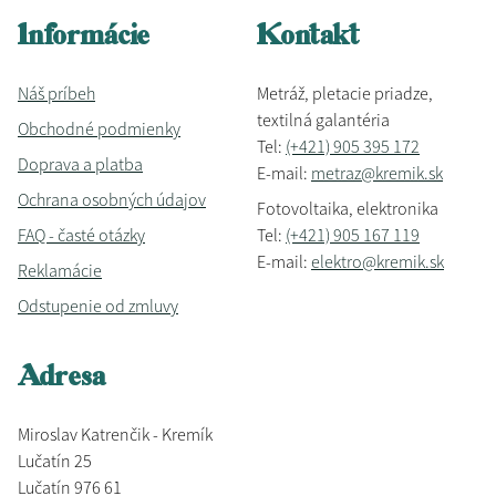
Informácie
Kontakt
Náš príbeh
Metráž, pletacie priadze,
textilná galantéria
Obchodné podmienky
Tel:
(+421) 905 395 172
Doprava a platba
E-mail:
metraz@kremik.sk
Ochrana osobných údajov
Fotovoltaika, elektronika
FAQ - časté otázky
Tel:
(+421) 905 167 119
E-mail:
elektro@kremik.sk
Reklamácie
Odstupenie od zmluvy
Adresa
Miroslav Katrenčik - Kremík
Lučatín 25
Lučatín 976 61