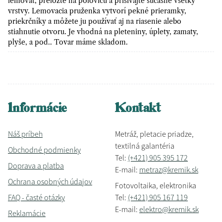
lemovať, preložte na polovicu a prišívajte súčasne všetky
vrstvy. Lemovacia pruženka vytvorí pekné prieramky,
priekrčníky a môžete ju používať aj na riasenie alebo
stiahnutie otvoru. Je vhodná na pleteniny, úplety, zamaty,
plyše, a pod.. Tovar máme skladom.
Informácie
Kontakt
Náš príbeh
Metráž, pletacie priadze,
textilná galantéria
Obchodné podmienky
Tel:
(+421) 905 395 172
Doprava a platba
E-mail:
metraz@kremik.sk
Ochrana osobných údajov
Fotovoltaika, elektronika
FAQ - časté otázky
Tel:
(+421) 905 167 119
E-mail:
elektro@kremik.sk
Reklamácie