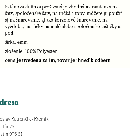
Saténová dutinka prešívaná je vhodná na ramienka na
šaty, spoločenské šaty, na tričká a topy, môžete ju použiť
aj na šnurovanie, aj ako korzetové šnurovanie, na
výzdobu, na rúčky na malé alebo spoločenské taštičky a
pod.
šírka: 4mm
zloženie: 100% Polyester
cena je uvedená za 1m, tovar je ihneď k odberu
dresa
oslav Katrenčik - Kremík
atín 25
atín 976 61