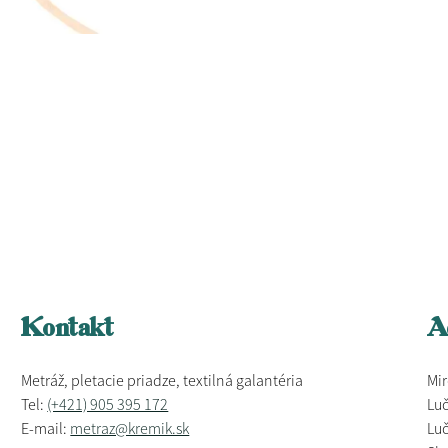
Kontakt
A
Metráž, pletacie priadze, textilná galantéria
Mir
Tel:
(+421) 905 395 172
Luč
E-mail:
metraz@kremik.sk
Luč