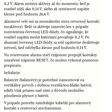
0,2 V. Alarm zostáva aktívny až do momentu, keď je
rozdiel nižší ako 0,14 V, alebo ak systémové napätie
klesne pod hodnotu 26,6 V.
Alarmové relé má za normálneho stavu otvorený kontakt
(neaktívny). Relé sa aktivuje (uzavrie) len v prípade
rozsvietenia červenej LED diódy, čo signalizuje, že
rozdiel napätia medzi batériami presahuje 0,2 V. Po
zhasnutí červenej LED diódy sa relé opätovne deaktivuje
(otvorí), keď odchýlka klesne pod hodnotu 0,14 V.
Na resetovanie alarmu stačí vzájomne prepojiť kontakty
označené nápisom RESET, čo možno vykonať pomocou
prepínača.
Inštalácia:
Balancér (balancéry) je potrebné namontovať na
vertikálny povrch s dobrou ventiláciou blízko batérií,
nikdy však priamo nad nimi z dôvodu možného
pôsobenia plynov z batérií.
V prípade potreby nainštalujte kabeláž pre alarmový
kontakt a resetovací mechanizmus.