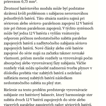
prierezom 0,75 mm².
Životnosť batériového modulu môže byť podstatne
skrátená kvôli problémom s nabíjacou nerovnováhou
jednotlivých batérií. Táto situácia nastáva najmä pri
sériovom alebo sériovo-paralelnom zapojení 12 V batérií
(nie pri čistom paralelnom zapojení). V týchto systémoch
môže byť jedna 12 V batéria s vyšším vnútorným
odporom príčinou nedostatočného nabitia paralelne
zapojených batérií a nadbytočného nabíjania sériovo
zapojených batérií. Nové články alebo celé batérie
zapojené do série majú na začiatku takmer rovnaké
vlastnosti, pričom menšie rozdiely sa vyrovnávajú počas
absorpčnej alebo vyrovnávacej fázy nabíjania. Väčšie
rozdiely však môžu spôsobiť nadmernú tvorbu plynov v
dôsledku prebitia viac nabitých batérií a neželanú
sulfatáciu menej nabitých batérií následkom
nedostatočného nabitia na plný stav.
Riešenie na tento problém predstavuje vyrovnávacie
nabíjanie cez batériový balancér, ktorý harmonizuje stav
nabitia dvoch 12 V batérií zapojených do série alebo
viacerých paralelne zapojených radov sériových batérií.