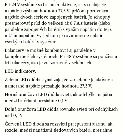
Pri 24 V systéme sa balancér aktivuje, ak sa nabíjacie
napätie zvýši nad hodnotu 27,3 V, pričom porovnáva
napätie dvoch sériovo zapojených batérií. Je schopný
presmerovať prúd do veľkosti až 0,7 A z batérie (alebo
paralelne zapojených batérií) s vyšším napätím do tej s
nižším napätím. Výsledkom je rovnomerné nabitie
všetkých batérií v systéme.
Balancéry je možné kombinovať aj paralelne v
komplexnejších systémoch. Pri 48 V systéme sa používajú
tri balancéry, ako je znázornené v schémach.
LED indikátory:
Zelená LED dióda signalizuje, že zariadenie je aktívne a
namerané napätie presahuje hodnotu 27,3 V.
Horná oranžová LED dióda svieti, ak odchýlka napätia
medzi batériami presiahne 0,1 V.
Dolná oranžová LED dióda rovnako svieti pri odchýlkach
nad 0,1 V.
Červená LED dióda sa rozsvieti pri spustení alarmu, ak
rozdiel medzi napätiami sledovaných batérií presiahne