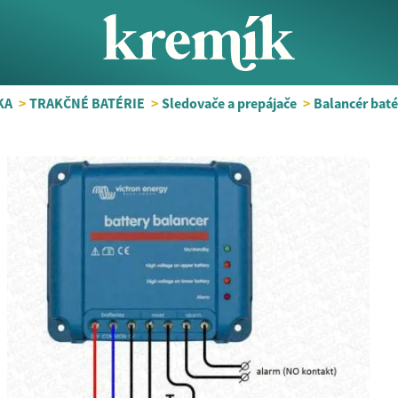
KA
>
TRAKČNÉ BATÉRIE
>
Sledovače a prepájače
>
Balancér batér