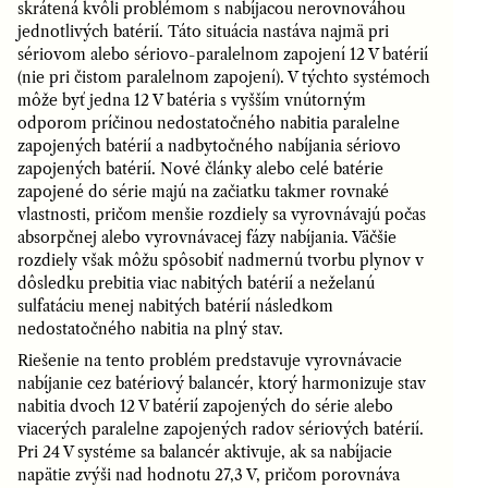
skrátená kvôli problémom s nabíjacou nerovnováhou
jednotlivých batérií. Táto situácia nastáva najmä pri
sériovom alebo sériovo-paralelnom zapojení 12 V batérií
(nie pri čistom paralelnom zapojení). V týchto systémoch
môže byť jedna 12 V batéria s vyšším vnútorným
odporom príčinou nedostatočného nabitia paralelne
zapojených batérií a nadbytočného nabíjania sériovo
zapojených batérií. Nové články alebo celé batérie
zapojené do série majú na začiatku takmer rovnaké
vlastnosti, pričom menšie rozdiely sa vyrovnávajú počas
absorpčnej alebo vyrovnávacej fázy nabíjania. Väčšie
rozdiely však môžu spôsobiť nadmernú tvorbu plynov v
dôsledku prebitia viac nabitých batérií a neželanú
sulfatáciu menej nabitých batérií následkom
nedostatočného nabitia na plný stav.
Riešenie na tento problém predstavuje vyrovnávacie
nabíjanie cez batériový balancér, ktorý harmonizuje stav
nabitia dvoch 12 V batérií zapojených do série alebo
viacerých paralelne zapojených radov sériových batérií.
Pri 24 V systéme sa balancér aktivuje, ak sa nabíjacie
napätie zvýši nad hodnotu 27,3 V, pričom porovnáva