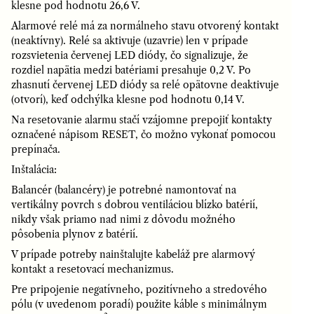
klesne pod hodnotu 26,6 V.
Alarmové relé má za normálneho stavu otvorený kontakt
(neaktívny). Relé sa aktivuje (uzavrie) len v prípade
rozsvietenia červenej LED diódy, čo signalizuje, že
rozdiel napätia medzi batériami presahuje 0,2 V. Po
zhasnutí červenej LED diódy sa relé opätovne deaktivuje
(otvorí), keď odchýlka klesne pod hodnotu 0,14 V.
Na resetovanie alarmu stačí vzájomne prepojiť kontakty
označené nápisom RESET, čo možno vykonať pomocou
prepínača.
Inštalácia:
Balancér (balancéry) je potrebné namontovať na
vertikálny povrch s dobrou ventiláciou blízko batérií,
nikdy však priamo nad nimi z dôvodu možného
pôsobenia plynov z batérií.
V prípade potreby nainštalujte kabeláž pre alarmový
kontakt a resetovací mechanizmus.
Pre pripojenie negatívneho, pozitívneho a stredového
pólu (v uvedenom poradí) použite káble s minimálnym