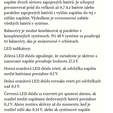
napätie dvoch sériovo zapojených batérií. Je schopný
presmerovať prúd do veľkosti až 0,7 A z batérie (alebo
paralelne zapojených batérií) s vyšším napätím do tej s
nižším napätím. Výsledkom je rovnomerné nabitie
všetkých batérií v systéme.
Balancéry je možné kombinovať aj paralelne v
komplexnejších systémoch. Pri 48 V systéme sa používajú
tri balancéry, ako je znázornené v schémach.
LED indikátory:
Zelená LED dióda signalizuje, že zariadenie je aktívne a
namerané napätie presahuje hodnotu 27,3 V.
Horná oranžová LED dióda svieti, ak odchýlka napätia
medzi batériami presiahne 0,1 V.
Dolná oranžová LED dióda rovnako svieti pri odchýlkach
nad 0,1 V.
Červená LED dióda sa rozsvieti pri spustení alarmu, ak
rozdiel medzi napätiami sledovaných batérií presiahne
0,2 V. Alarm zostáva aktívny až do momentu, keď je
rozdiel nižší ako 0,14 V, alebo ak systémové napätie