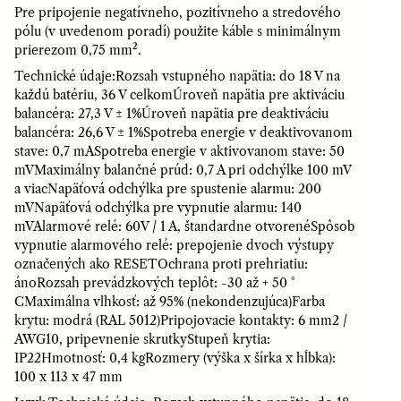
Pre pripojenie negatívneho, pozitívneho a stredového
pólu (v uvedenom poradí) použite káble s minimálnym
prierezom 0,75 mm².
Technické údaje:Rozsah vstupného napätia: do 18 V na
každú batériu, 36 V celkomÚroveň napätia pre aktiváciu
balancéra: 27,3 V ± 1%Úroveň napätia pre deaktiváciu
balancéra: 26,6 V ± 1%Spotreba energie v deaktivovanom
stave: 0,7 mASpotreba energie v aktivovanom stave: 50
mVMaximálny balančné prúd: 0,7 A pri odchýlke 100 mV
a viacNapäťová odchýlka pre spustenie alarmu: 200
mVNapäťová odchýlka pre vypnutie alarmu: 140
mVAlarmové relé: 60V / 1 A, štandardne otvorenéSpôsob
vypnutie alarmového relé: prepojenie dvoch výstupy
označených ako RESETOchrana proti prehriatiu:
ánoRozsah prevádzkových teplôt: -30 až + 50 °
CMaximálna vlhkosť: až 95% (nekondenzujúca)Farba
krytu: modrá (RAL 5012)Pripojovacie kontakty: 6 mm2 /
AWG10, pripevnenie skrutkyStupeň krytia:
IP22Hmotnosť: 0,4 kgRozmery (výška x šírka x hĺbka):
100 x 113 x 47 mm