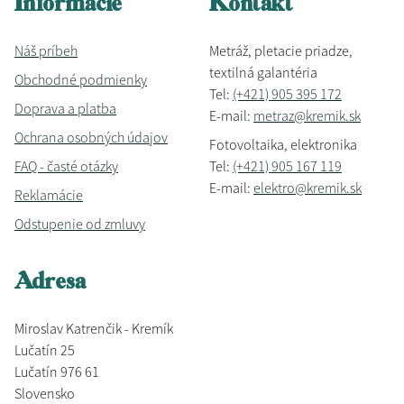
Informácie
Kontakt
Náš príbeh
Metráž, pletacie priadze,
textilná galantéria
Obchodné podmienky
Tel:
(+421) 905 395 172
Doprava a platba
E-mail:
metraz@kremik.sk
Ochrana osobných údajov
Fotovoltaika, elektronika
FAQ - časté otázky
Tel:
(+421) 905 167 119
E-mail:
elektro@kremik.sk
Reklamácie
Odstupenie od zmluvy
Adresa
Miroslav Katrenčik - Kremík
Lučatín 25
Lučatín 976 61
Slovensko