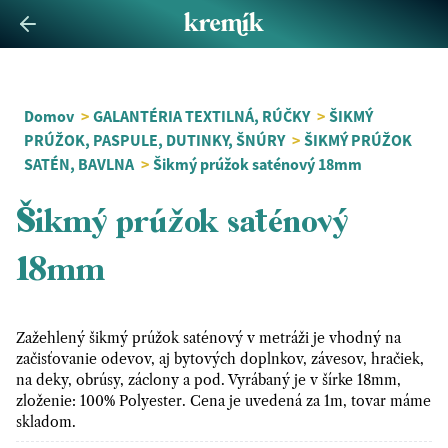
Domov
>
GALANTÉRIA TEXTILNÁ, RÚČKY
>
ŠIKMÝ
PRÚŽOK, PASPULE, DUTINKY, ŠNÚRY
>
ŠIKMÝ PRÚŽOK
SATÉN, BAVLNA
>
Šikmý prúžok saténový 18mm
Šikmý prúžok saténový
18mm
Zažehlený šikmý prúžok saténový v metráži je vhodný na
začisťovanie odevov, aj bytových doplnkov, závesov, hračiek,
na deky, obrúsy, záclony a pod. Vyrábaný je v šírke 18mm,
zloženie: 100% Polyester. Cena je uvedená za 1m, tovar máme
skladom.