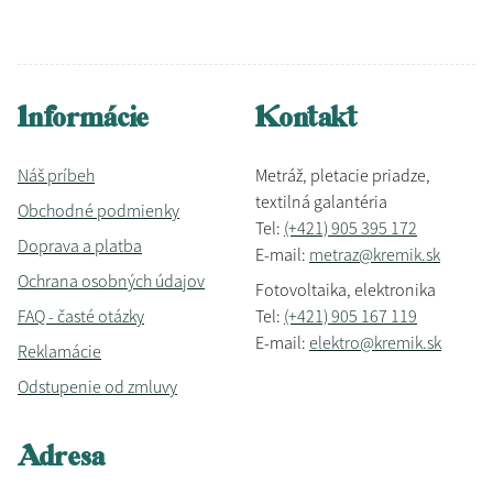
Informácie
Kontakt
Náš príbeh
Metráž, pletacie priadze,
textilná galantéria
Obchodné podmienky
Tel:
(+421) 905 395 172
Doprava a platba
E-mail:
metraz@kremik.sk
Ochrana osobných údajov
Fotovoltaika, elektronika
FAQ - časté otázky
Tel:
(+421) 905 167 119
E-mail:
elektro@kremik.sk
Reklamácie
Odstupenie od zmluvy
Adresa