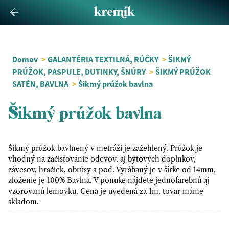
Domov
>
GALANTÉRIA TEXTILNÁ, RÚČKY
>
ŠIKMÝ
PRÚŽOK, PASPULE, DUTINKY, ŠNÚRY
>
ŠIKMÝ PRÚŽOK
SATÉN, BAVLNA
>
Šikmý prúžok bavlna
Šikmý prúžok bavlna
Šikmý prúžok bavlnený v metráži je zažehlený. Prúžok je
vhodný na začisťovanie odevov, aj bytových doplnkov,
závesov, hračiek, obrúsy a pod. Vyrábaný je v šírke od 14mm,
zloženie je 100% Bavlna. V ponuke nájdete jednofarebnú aj
vzorovanú lemovku. Cena je uvedená za 1m, tovar máme
skladom.