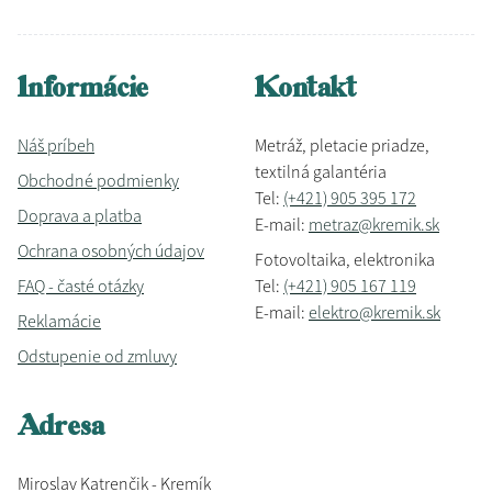
Informácie
Kontakt
Náš príbeh
Metráž, pletacie priadze,
textilná galantéria
Obchodné podmienky
Tel:
(+421) 905 395 172
Doprava a platba
E-mail:
metraz@kremik.sk
Ochrana osobných údajov
Fotovoltaika, elektronika
FAQ - časté otázky
Tel:
(+421) 905 167 119
E-mail:
elektro@kremik.sk
Reklamácie
Odstupenie od zmluvy
Adresa
Miroslav Katrenčik - Kremík