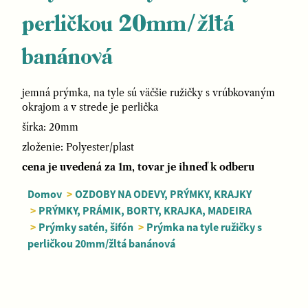
perličkou 20mm/žltá
banánová
jemná prýmka, na tyle sú väčšie ružičky s vrúbkovaným
okrajom a v strede je perlička
šírka: 20mm
zloženie: Polyester/plast
cena je uvedená za 1m, tovar je ihneď k odberu
Domov
>
OZDOBY NA ODEVY, PRÝMKY, KRAJKY
>
PRÝMKY, PRÁMIK, BORTY, KRAJKA, MADEIRA
>
Prýmky satén, šifón
>
Prýmka na tyle ružičky s
perličkou 20mm/žltá banánová