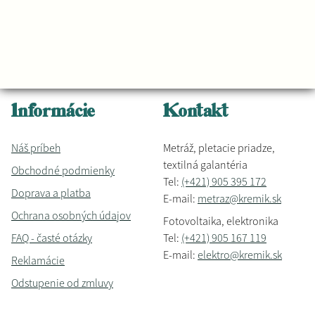
Informácie
Kontakt
Náš príbeh
Metráž, pletacie priadze,
textilná galantéria
Obchodné podmienky
Tel:
(+421) 905 395 172
Doprava a platba
E-mail:
metraz@kremik.sk
Ochrana osobných údajov
Fotovoltaika, elektronika
FAQ - časté otázky
Tel:
(+421) 905 167 119
E-mail:
elektro@kremik.sk
Reklamácie
Odstupenie od zmluvy