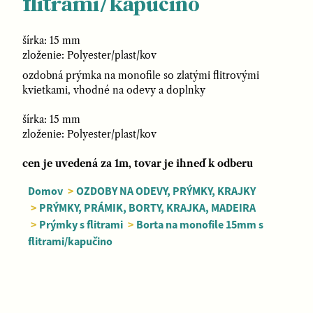
flitrami/kapučino
šírka: 15 mm
zloženie: Polyester/plast/kov
ozdobná prýmka na monofile so zlatými flitrovými
kvietkami, vhodné na odevy a doplnky
šírka: 15 mm
zloženie: Polyester/plast/kov
cen je uvedená za 1m, tovar je ihneď k odberu
Domov
>
OZDOBY NA ODEVY, PRÝMKY, KRAJKY
>
PRÝMKY, PRÁMIK, BORTY, KRAJKA, MADEIRA
>
Prýmky s flitrami
>
Borta na monofile 15mm s
flitrami/kapučino