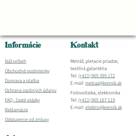
Informácie
Kontakt
Náš príbeh
Metráž, pletacie priadze,
textilná galantéria
Obchodné podmienky
Tel:
(+421) 905 395 172
Doprava a platba
E-mail:
metraz@kremik.sk
Ochrana osobných údajov
Fotovoltaika, elektronika
FAQ - časté otázky
Tel:
(+421) 905 167 119
E-mail:
elektro@kremik.sk
Reklamácie
Odstupenie od zmluvy