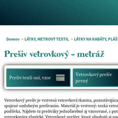
Domov
>
LÁTKY, METROVÝ TEXTIL
>
LÁTKY NA KABÁTY, PLÁŠ
Prešiv vetrovkový - metráž
Vetrovkový prešiv
Prešiv tenší uni, vzor
pevný
Vetrovkový prešiv je vrstvená vetrovková tkanina, pozostávajúca
spojené ozdobným prešívaním. Materiál je vrstvený: tenká vetrov
podšívka. Nájdete tu prešiváky jednofarebné aj vzorované, s pot
vetrovkoviny elastické. Vetrovkové prešivy, ktoré obsahujú aj po