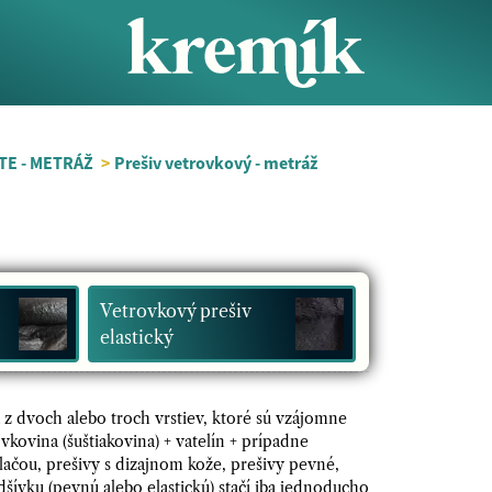
TE - METRÁŽ
>
Prešiv vetrovkový - metráž
Vetrovkový prešiv
elastický
 z dvoch alebo troch vrstiev, ktoré sú vzájomne
kovina (šuštiakovina) + vatelín + prípadne
lačou, prešivy s dizajnom kože, prešivy pevné,
dšívku (pevnú alebo elastickú) stačí iba jednoducho