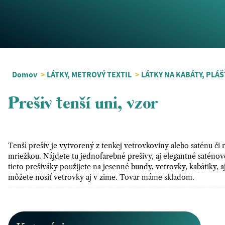
Domov
>
LÁTKY, METROVÝ TEXTIL
>
LÁTKY NA KABÁTY, PLÁŠ
Prešiv tenší uni, vzor
Tenší prešiv je vytvorený z tenkej vetrovkoviny alebo saténu či 
mriežkou. Nájdete tu jednofarebné prešivy, aj elegantné saténové 
tieto prešiváky použijete na jesenné bundy, vetrovky, kabátiky, aj
môžete nosiť vetrovky aj v zime. Tovar máme skladom.