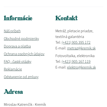
Informácie
Kontakt
Náš príbeh
Metráž, pletacie priadze,
textilná galantéria
Obchodné podmienky
Tel:
(+421) 905 395 172
Doprava a platba
E-mail:
metraz@kremik.sk
Ochrana osobných údajov
Fotovoltaika, elektronika
FAQ - časté otázky
Tel:
(+421) 905 167 119
E-mail:
elektro@kremik.sk
Reklamácie
Odstupenie od zmluvy
Adresa
Miroslav Katrenčik - Kremík