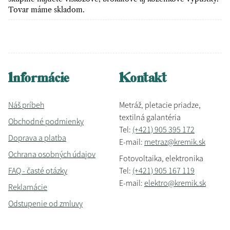
Tovar máme skladom.
Informácie
Kontakt
Náš príbeh
Metráž, pletacie priadze,
textilná galantéria
Obchodné podmienky
Tel:
(+421) 905 395 172
Doprava a platba
E-mail:
metraz@kremik.sk
Ochrana osobných údajov
Fotovoltaika, elektronika
FAQ - časté otázky
Tel:
(+421) 905 167 119
E-mail:
elektro@kremik.sk
Reklamácie
Odstupenie od zmluvy