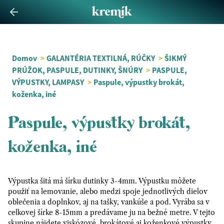
Domov
>
GALANTÉRIA TEXTILNÁ, RÚČKY
>
ŠIKMÝ
PRÚŽOK, PASPULE, DUTINKY, ŠNÚRY
>
PASPULE,
VÝPUSTKY, LAMPASY
>
Paspule, výpustky brokát,
koženka, iné
Paspule, výpustky brokát,
koženka, iné
Výpustka šitá má šírku dutinky 3-4mm. Výpustku môžete
použiť na lemovanie, alebo medzi spoje jednotlivých dielov
oblečenia a doplnkov, aj na tašky, vankúše a pod. Vyrába sa v
celkovej šírke 8-15mm a predávame ju na bežné metre. V tejto
skupine nájdete viskózové, brokátové aj koženkové výpustky.