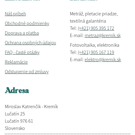
Náš príbeh
Metráž, pletacie priadze,
textilná galantéria
Obchodné podmienky
Tel:
(+421) 905 395 172
Doprava a platba
E-mail:
metraz@kremik.sk
Ochrana osobných údajov
Fotovoltaika, elektronika
FAQ - časté otázky
Tel:
(+421) 905 167 119
E-mail:
elektro@kremik.sk
Reklamácie
Odstupenie od zmluvy
Adresa
Miroslav Katrenčik - Kremík
Lučatín 25
Lučatín 976 61
Slovensko