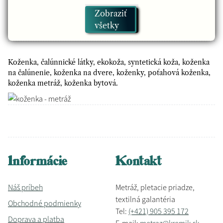
Zobraziť
Koženka Monaco
všetky
Koženka, čalúnnické látky, ekokoža, syntetická koža, koženka
na čalúnenie, koženka na dvere, koženky, poťahová koženka,
koženka metráž, koženka bytová.
Informácie
Kontakt
Náš príbeh
Metráž, pletacie priadze,
textilná galantéria
Obchodné podmienky
Tel:
(+421) 905 395 172
Doprava a platba