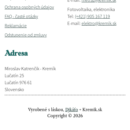
E-mail:
metraz@kremik.sk
Ochrana osobných údajov
Fotovoltaika, elektronika
FAQ - časté otázky
Tel:
(+421) 905 167 119
E-mail:
elektro@kremik.sk
Reklamácie
Odstupenie od zmluvy
Adresa
Miroslav Katrenčik - Kremík
Lučatín 25
Lučatín 976 61
Slovensko
Vyrobené s láskou,
Djkáťo
+ Kremik.sk
Copyright © 2026