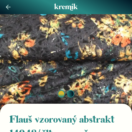
Flauš vzorovaný abstrakt