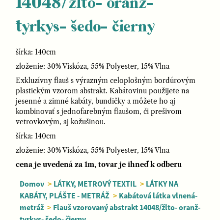
14048/žlto- oranž-
tyrkys- šedo- čierny
šírka: 140cm
zloženie: 30% Viskóza, 55% Polyester, 15% Vlna
Exkluzívny flauš s výrazným celoplošným bordúrovým
plastickým vzorom abstrakt. Kabátovinu použijete na
jesenné a zimné kabáty, bundičky a môžete ho aj
kombinovať s jednofarebným flaušom, či prešivom
vetrovkovým, aj kožušinou.
šírka: 140cm
zloženie: 30% Viskóza, 55% Polyester, 15% Vlna
cena je uvedená za 1m, tovar je ihneď k odberu
Domov
>
LÁTKY, METROVÝ TEXTIL
>
LÁTKY NA
KABÁTY, PLÁŠTE - METRÁŽ
>
Kabátová látka vlnená-
metráž
>
Flauš vzorovaný abstrakt 14048/žlto- oranž-
tyrkys- šedo- čierny