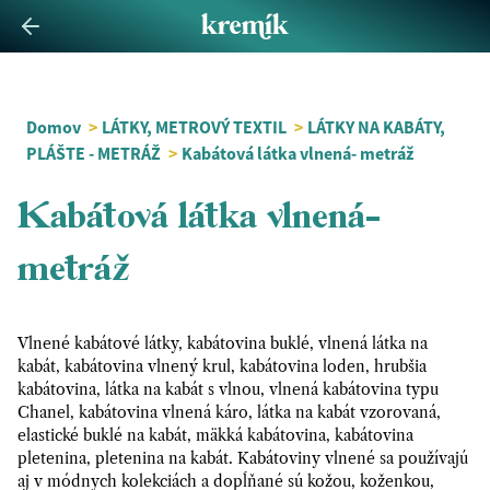
Domov
>
LÁTKY, METROVÝ TEXTIL
>
LÁTKY NA KABÁTY,
PLÁŠTE - METRÁŽ
>
Kabátová látka vlnená- metráž
Kabátová látka vlnená-
metráž
Vlnené kabátové látky, kabátovina buklé, vlnená látka na
kabát, kabátovina vlnený krul, kabátovina loden, hrubšia
kabátovina, látka na kabát s vlnou, vlnená kabátovina typu
Chanel, kabátovina vlnená káro, látka na kabát vzorovaná,
elastické buklé na kabát, mäkká kabátovina, kabátovina
pletenina, pletenina na kabát. Kabátoviny vlnené sa používajú
aj v módnych kolekciách a dopĺňané sú kožou, koženkou,