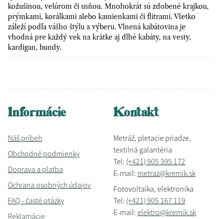
kožušinou, velúrom či usňou. Mnohokrát sú zdobené krajkou,
prýmkami, korálkami alebo kamienkami či flitrami. Všetko
záleží podľa vášho štýlu a výberu. Vlnená kabátovina je
vhodná pre každý vek na krátke aj dlhé kabáty, na vesty,
kardigan, bundy.
Informácie
Kontakt
Náš príbeh
Metráž, pletacie priadze,
textilná galantéria
Obchodné podmienky
Tel:
(+421) 905 395 172
Doprava a platba
E-mail:
metraz@kremik.sk
Ochrana osobných údajov
Fotovoltaika, elektronika
FAQ - časté otázky
Tel:
(+421) 905 167 119
E-mail:
elektro@kremik.sk
Reklamácie