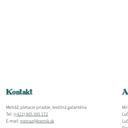
Kontakt
A
Metráž, pletacie priadze, textilná galantéria
Mir
Tel:
(+421) 905 395 172
Luč
E-mail:
metraz@kremik.sk
Luč
Sl