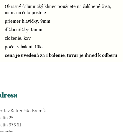
Okrasný čalúnnický klinec použijete na čalúnené časti,
napr. na čelo postele
priemer hlavičky: 9mm
dĺžka nôžky: 15mm
zloženie: kov
počet v balení: 10ks
cena je uvedená za 1 balenie, tovar je ihneď k odberu
dresa
oslav Katrenčik - Kremík
atín 25
atín 976 61
ovensko