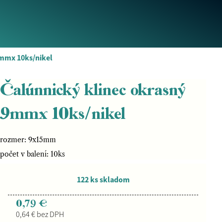
9mmx 10ks/nikel
Čalúnnický klinec okrasný
9mmx 10ks/nikel
rozmer: 9x15mm
počet v balení: 10ks
122 ks skladom
0,79 €
0,64 € bez DPH