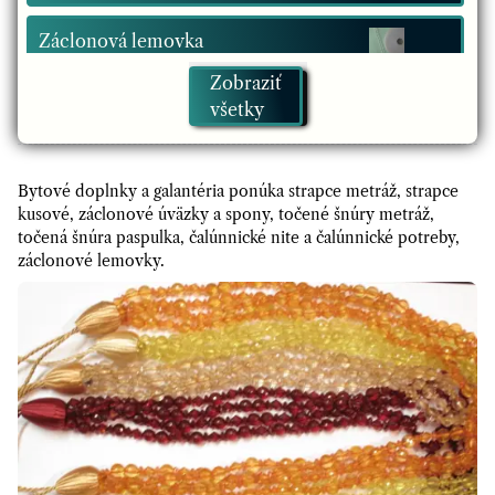
Záclonová lemovka
Zobraziť
Točené šnúry metráž
všetky
Strapce metráž
Bytové doplnky a galantéria ponúka strapce metráž, strapce
kusové, záclonové úväzky a spony, točené šnúry metráž,
točená šnúra paspulka, čalúnnické nite a čalúnnické potreby,
záclonové lemovky.