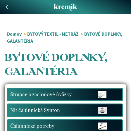
Domov
>
BYTOVÝ TEXTIL - METRÁŽ
>
BYTOVÉ DOPLNKY,
GALANTÉRIA
BYTOVÉ DOPLNKY,
GALANTÉRIA
Strapce a záclonové úväzky
Niť čalúnnická Synton
Čalúnnické potreby