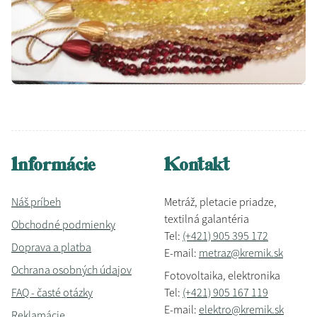
Informácie
Kontakt
Náš príbeh
Metráž, pletacie priadze,
textilná galantéria
Obchodné podmienky
Tel:
(+421) 905 395 172
Doprava a platba
E-mail:
metraz@kremik.sk
Ochrana osobných údajov
Fotovoltaika, elektronika
FAQ - časté otázky
Tel:
(+421) 905 167 119
E-mail:
elektro@kremik.sk
Reklamácie