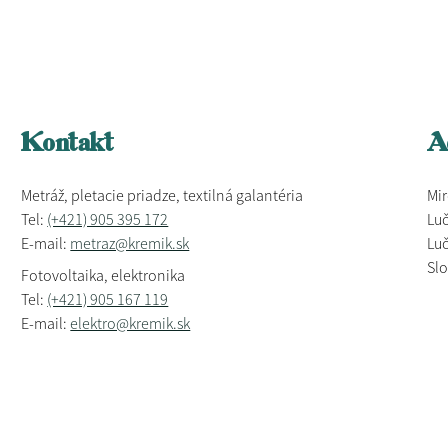
Kontakt
A
Metráž, pletacie priadze, textilná galantéria
Mir
Tel:
(+421) 905 395 172
Luč
E-mail:
metraz@kremik.sk
Luč
Sl
Fotovoltaika, elektronika
Tel:
(+421) 905 167 119
E-mail:
elektro@kremik.sk