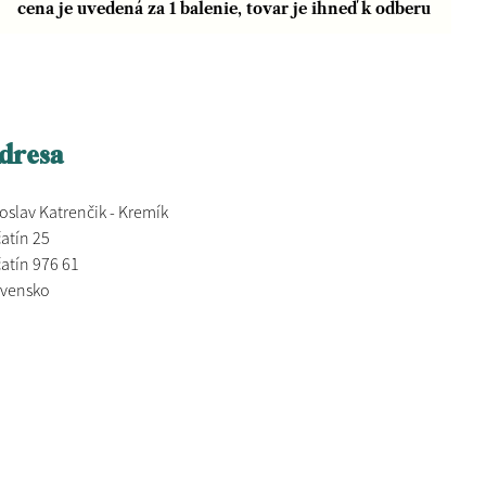
cena je uvedená za 1 balenie, tovar je ihneď k odberu
dresa
oslav Katrenčik - Kremík
atín 25
atín 976 61
ovensko