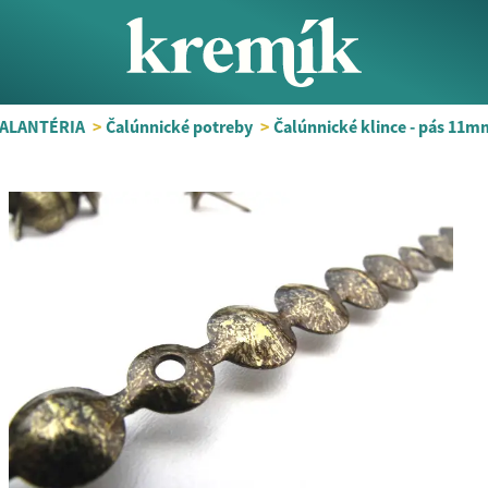
GALANTÉRIA
>
Čalúnnické potreby
>
Čalúnnické klince - pás 1