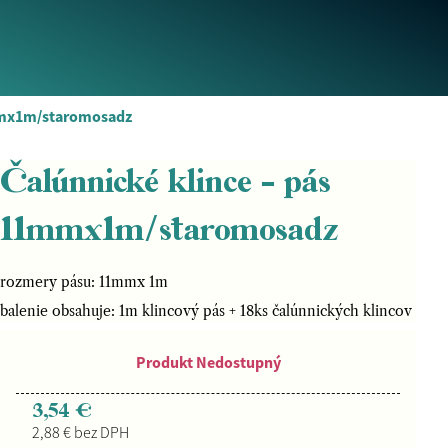
1mmx1m/staromosadz
Čalúnnické klince - pás
11mmx1m/staromosadz
rozmery pásu: 11mmx 1m
balenie obsahuje: 1m klincový pás + 18ks čalúnnických klincov
Produkt Nedostupný
3,54 €
2,88 € bez DPH