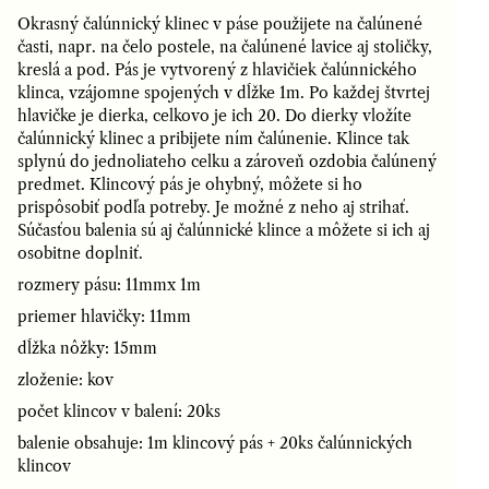
Okrasný čalúnnický klinec v páse použijete na čalúnené
časti, napr. na čelo postele, na čalúnené lavice aj stoličky,
kreslá a pod. Pás je vytvorený z hlavičiek čalúnnického
klinca, vzájomne spojených v dĺžke 1m. Po každej štvrtej
hlavičke je dierka, celkovo je ich 20. Do dierky vložíte
čalúnnický klinec a pribijete ním čalúnenie. Klince tak
splynú do jednoliateho celku a zároveň ozdobia čalúnený
predmet. Klincový pás je ohybný, môžete si ho
prispôsobiť podľa potreby. Je možné z neho aj strihať.
Súčasťou balenia sú aj čalúnnické klince a môžete si ich aj
osobitne doplniť.
rozmery pásu: 11mmx 1m
priemer hlavičky: 11mm
dĺžka nôžky: 15mm
zloženie: kov
počet klincov v balení: 20ks
balenie obsahuje: 1m klincový pás + 20ks čalúnnických
klincov