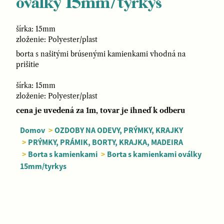
oválky 15mm/tyrkys
šírka: 15mm
zloženie: Polyester/plast
borta s našitými brúsenými kamienkami vhodná na
prišitie
šírka: 15mm
zloženie: Polyester/plast
cena je uvedená za 1m, tovar je ihneď k odberu
Domov
>
OZDOBY NA ODEVY, PRÝMKY, KRAJKY
>
PRÝMKY, PRÁMIK, BORTY, KRAJKA, MADEIRA
>
Borta s kamienkami
>
Borta s kamienkami oválky
15mm/tyrkys