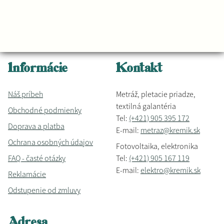
Informácie
Kontakt
Náš príbeh
Metráž, pletacie priadze,
textilná galantéria
Obchodné podmienky
Tel:
(+421) 905 395 172
Doprava a platba
E-mail:
metraz@kremik.sk
Ochrana osobných údajov
Fotovoltaika, elektronika
FAQ - časté otázky
Tel:
(+421) 905 167 119
E-mail:
elektro@kremik.sk
Reklamácie
Odstupenie od zmluvy
Adresa