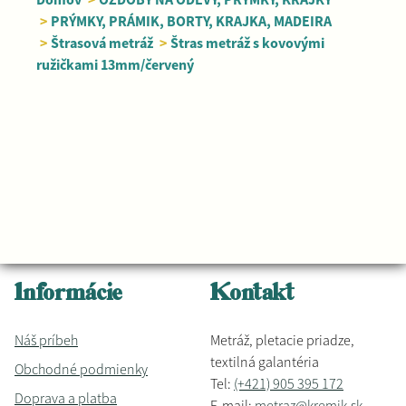
>
PRÝMKY, PRÁMIK, BORTY, KRAJKA, MADEIRA
>
Štrasová metráž
>
Štras metráž s kovovými
ružičkami 13mm/červený
Informácie
Kontakt
Náš príbeh
Metráž, pletacie priadze,
textilná galantéria
Obchodné podmienky
Tel:
(+421) 905 395 172
Doprava a platba
E-mail:
metraz@kremik.sk