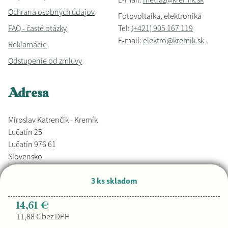
Ochrana osobných údajov
Fotovoltaika, elektronika
FAQ - časté otázky
Tel:
(+421) 905 167 119
E-mail:
elektro@kremik.sk
Reklamácie
Odstupenie od zmluvy
Adresa
Miroslav Katrenčik - Kremík
Lučatín 25
Lučatín 976 61
Slovensko
3 ks skladom
Vyrobené s láskou,
Djkáťo
+ Kremik.sk
Copyright © 2026
14,61 €
11,88 € bez DPH