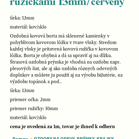
ružičkami 13mm/červený
šírka: 13mm
materiál: kov/sklo
Ozdobná kovová borta má sklenené kamienky v
pohyblivom kovovom lôžku v tvare vlnky. Stredom
každej vlnky je pritavená kovová ružička v kovovom
lôžku. Borta je ohybná a dá sa upraviť aj na dĺžku.
Štrasová ozdobná prýmka je vhodná na ozdobu napr.
plesových šiat, ale aj ako ozdoba rôznych odevných
doplnkov a môžete ju použiť aj na výrobu bižutérie, na
výzdobu topánok a pod..
šírka: 13mm
priemer očka: 2mm
priemer ružičky: 10mm
materiál: kov/sklo
cena je uvedená za 1m, tovar je ihneď k odberu
Domov
>
OZDOBY NA ODEVY, PRÝMKY, KRAJKY