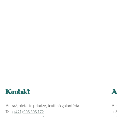
Kontakt
A
Metráž, pletacie priadze, textilná galantéria
Mir
Tel:
(+421) 905 395 172
Luč