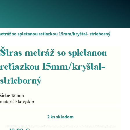
metráž so spletanou retiazkou 15mm/kryštal- strieborný
Štras metráž so spletanou
retiazkou 15mm/kryštal-
strieborný
šírka: 15 mm
materiál: kov/sklo
2 ks skladom