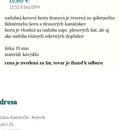
19,09 €
15,52 € bez DPH
ozdobná kovová borta štrasová je tvorená so splietaného
bižutérneho kovu a štrasových kamienkov
borta je vhodná na ozdobu napr. plesových šiat, ale aj
ako ozdoba rôznych odevných doplnkov
šírka: 15 mm
materiál: kov/sklo
cena je uvedená za 1m, tovar je ihneď k odberu
dresa
oslav Katrenčik - Kremík
atín 25