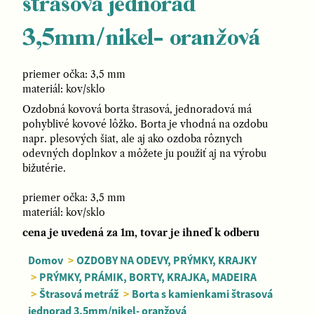
štrasová jednorad
3,5mm/nikel- oranžová
priemer očka: 3,5 mm
materiál: kov/sklo
Ozdobná kovová borta štrasová, jednoradová má
pohyblivé kovové lôžko. Borta je vhodná na ozdobu
napr. plesových šiat, ale aj ako ozdoba rôznych
odevných doplnkov a môžete ju použiť aj na výrobu
bižutérie.
priemer očka: 3,5 mm
materiál: kov/sklo
cena je uvedená za 1m, tovar je ihneď k odberu
Domov
>
OZDOBY NA ODEVY, PRÝMKY, KRAJKY
>
PRÝMKY, PRÁMIK, BORTY, KRAJKA, MADEIRA
>
Štrasová metráž
>
Borta s kamienkami štrasová
jednorad 3,5mm/nikel- oranžová