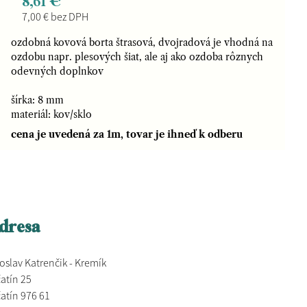
8,61 €
7,00 € bez DPH
ozdobná kovová borta štrasová, dvojradová je vhodná na
ozdobu napr. plesových šiat, ale aj ako ozdoba rôznych
odevných doplnkov
šírka: 8 mm
materiál: kov/sklo
cena je uvedená za 1m, tovar je ihneď k odberu
dresa
oslav Katrenčik - Kremík
atín 25
atín 976 61