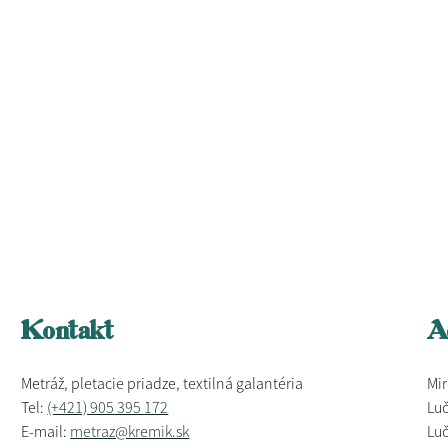
Kontakt
A
Metráž, pletacie priadze, textilná galantéria
Mir
Tel:
(+421) 905 395 172
Luč
E-mail:
metraz@kremik.sk
Luč