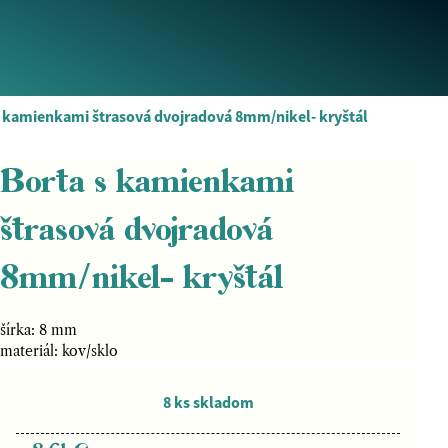
s kamienkami štrasová dvojradová 8mm/nikel- kryštál
Borta s kamienkami
štrasová dvojradová
8mm/nikel- kryštál
šírka: 8 mm
materiál: kov/sklo
8 ks skladom