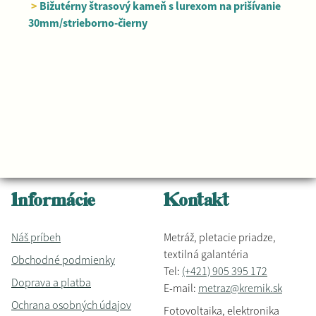
>
Bižutérny štrasový kameň s lurexom na prišívanie
30mm/strieborno-čierny
Informácie
Kontakt
Náš príbeh
Metráž, pletacie priadze,
textilná galantéria
Obchodné podmienky
Tel:
(+421) 905 395 172
Doprava a platba
E-mail:
metraz@kremik.sk
Ochrana osobných údajov
Fotovoltaika, elektronika