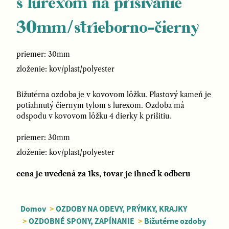
s lurexom na prišívanie
30mm/strieborno-čierny
priemer: 30mm
zloženie: kov/plast/polyester
Bižutérna ozdoba je v kovovom lôžku. Plastový kameň je
potiahnutý čiernym tylom s lurexom. Ozdoba má
odspodu v kovovom lôžku 4 dierky k prišitiu.
priemer: 30mm
zloženie: kov/plast/polyester
cena je uvedená za 1ks, tovar je ihneď k odberu
Domov
>
OZDOBY NA ODEVY, PRÝMKY, KRAJKY
>
OZDOBNÉ SPONY, ZAPÍNANIE
>
Bižutérne ozdoby