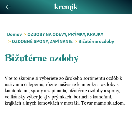
Domov
>
OZDOBY NA ODEVY, PRÝMKY, KRAJKY
>
OZDOBNÉ SPONY, ZAPÍNANIE
>
Bižutérne ozdoby
Bižutérne ozdoby
V tejto skupine si vyberiete zo širokého sortimentu ozdôb k
našívaniu či lepeniu, rôzne našívacie kamienky a ozdoby s
kamienkami, spony a zapínania, bižutérne ozdoby a spony,
velikánsky výber je aj v prýmkach, bortách s kameňmi,
krajkách a iných lemovkách v metráži. Tovar máme skladom.