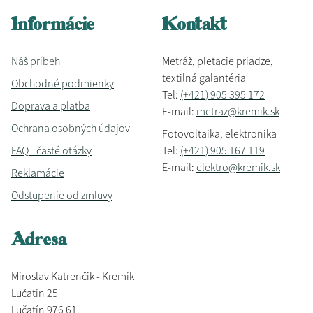
Informácie
Kontakt
Náš príbeh
Metráž, pletacie priadze,
textilná galantéria
Obchodné podmienky
Tel:
(+421) 905 395 172
Doprava a platba
E-mail:
metraz@kremik.sk
Ochrana osobných údajov
Fotovoltaika, elektronika
FAQ - časté otázky
Tel:
(+421) 905 167 119
E-mail:
elektro@kremik.sk
Reklamácie
Odstupenie od zmluvy
Adresa
Miroslav Katrenčik - Kremík
Lučatín 25
Lučatín 976 61