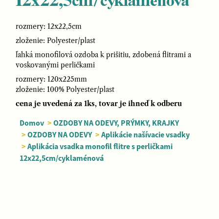
12x22,5cm/cyklaménová
rozmery: 12x22,5cm
zloženie: Polyester/plast
ľahká monofilová ozdoba k prišitiu, zdobená flitrami a
voskovanými perličkami
rozmery: 120x225mm
zloženie: 100% Polyester/plast
cena je uvedená za 1ks, tovar je ihneď k odberu
Domov
>
OZDOBY NA ODEVY, PRÝMKY, KRAJKY
>
OZDOBY NA ODEVY
>
Aplikácie našívacie vsadky
>
Aplikácia vsadka monofil flitre s perličkami
12x22,5cm/cyklaménová