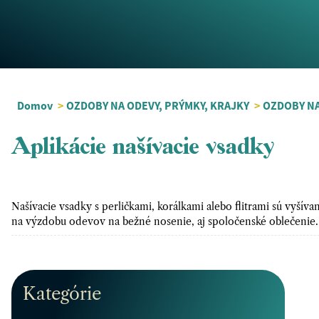
Domov
>
OZDOBY NA ODEVY, PRÝMKY, KRAJKY
>
OZDOBY N
Aplikácie našívacie vsadky
Našívacie vsadky s perličkami, korálkami alebo flitrami sú vyšíva
na výzdobu odevov na bežné nosenie, aj spoločenské oblečeni
Kategórie