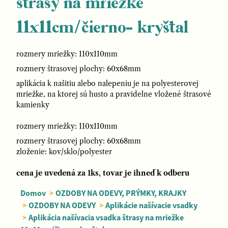
štrasy na mriežke
11x11cm/čierno- kryštal
rozmery mriežky: 110x110mm
rozmery štrasovej plochy: 60x68mm
aplikácia k našitiu alebo nalepeniu je na polyesterovej
mriežke, na ktorej sú husto a pravidelne vložené štrasové
kamienky
rozmery mriežky: 110x110mm
rozmery štrasovej plochy: 60x68mm
zloženie: kov/sklo/polyester
cena je uvedená za 1ks, tovar je ihneď k odberu
Domov
>
OZDOBY NA ODEVY, PRÝMKY, KRAJKY
>
OZDOBY NA ODEVY
>
Aplikácie našívacie vsadky
>
Aplikácia našívacia vsadka štrasy na mriežke