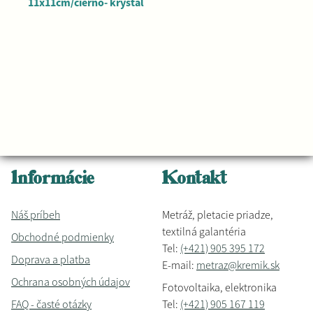
11x11cm/čierno- kryštal
Informácie
Kontakt
Náš príbeh
Metráž, pletacie priadze,
textilná galantéria
Obchodné podmienky
Tel:
(+421) 905 395 172
Doprava a platba
E-mail:
metraz@kremik.sk
Ochrana osobných údajov
Fotovoltaika, elektronika
FAQ - časté otázky
Tel:
(+421) 905 167 119