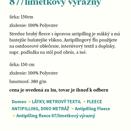
87/limetkový výrazný
šírka: 150cm
zloženie: 100% Polyester
Stredne hrubý fleece s úpravou antipilling je mäkký a má
hustejšie huňatejšie vlákno. Antipillingový flís použijete
na outdoorové oblečenie, interiérový textil a doplnky,
napr. podložka na stôl pod obrús, a iné.
šírka: 150 cm
zloženie: 100% Polyester
hmotnosť: 380 g/m
cena je uvedená za 1m, tovar je ihneď k odberu
Domov
>
LÁTKY, METROVÝ TEXTIL
>
FLEECE
ANTIPILLING, DINO METRÁŽ
>
Antipilling Fleece
>
Antipilling fleece 87/limetkový výrazný