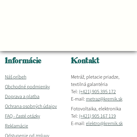
Informácie
Kontakt
Náš príbeh
Metráž, pletacie priadze,
textilná galantéria
Obchodné podmienky
Tel:
(+421) 905 395 172
Doprava a platba
E-mail:
metraz@kremik.sk
Ochrana osobných údajov
Fotovoltaika, elektronika
FAQ - časté otázky
Tel:
(+421) 905 167 119
E-mail:
elektro@kremik.sk
Reklamácie
Odstupenie od zmluvy