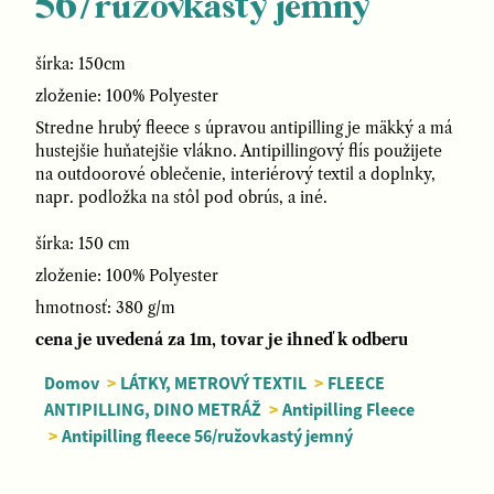
56/ružovkastý jemný
šírka: 150cm
zloženie: 100% Polyester
Stredne hrubý fleece s úpravou antipilling je mäkký a má
hustejšie huňatejšie vlákno. Antipillingový flís použijete
na outdoorové oblečenie, interiérový textil a doplnky,
napr. podložka na stôl pod obrús, a iné.
šírka: 150 cm
zloženie: 100% Polyester
hmotnosť: 380 g/m
cena je uvedená za 1m, tovar je ihneď k odberu
Domov
>
LÁTKY, METROVÝ TEXTIL
>
FLEECE
ANTIPILLING, DINO METRÁŽ
>
Antipilling Fleece
>
Antipilling fleece 56/ružovkastý jemný