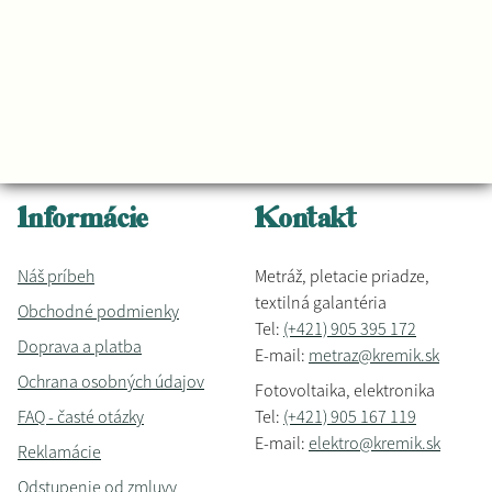
Informácie
Kontakt
Náš príbeh
Metráž, pletacie priadze,
textilná galantéria
Obchodné podmienky
Tel:
(+421) 905 395 172
Doprava a platba
E-mail:
metraz@kremik.sk
Ochrana osobných údajov
Fotovoltaika, elektronika
FAQ - časté otázky
Tel:
(+421) 905 167 119
E-mail:
elektro@kremik.sk
Reklamácie
Odstupenie od zmluvy