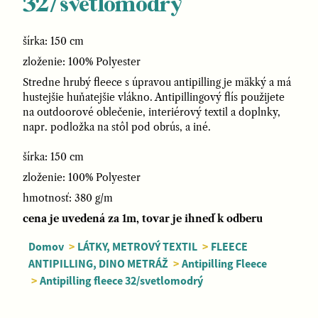
32/svetlomodrý
šírka: 150 cm
zloženie: 100% Polyester
Stredne hrubý fleece s úpravou antipilling je mäkký a má
hustejšie huňatejšie vlákno. Antipillingový flís použijete
na outdoorové oblečenie, interiérový textil a doplnky,
napr. podložka na stôl pod obrús, a iné.
šírka: 150 cm
zloženie: 100% Polyester
hmotnosť: 380 g/m
cena je uvedená za 1m, tovar je ihneď k odberu
Domov
>
LÁTKY, METROVÝ TEXTIL
>
FLEECE
ANTIPILLING, DINO METRÁŽ
>
Antipilling Fleece
>
Antipilling fleece 32/svetlomodrý