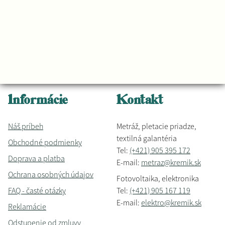
Informácie
Kontakt
Náš príbeh
Metráž, pletacie priadze,
textilná galantéria
Obchodné podmienky
Tel:
(+421) 905 395 172
Doprava a platba
E-mail:
metraz@kremik.sk
Ochrana osobných údajov
Fotovoltaika, elektronika
FAQ - časté otázky
Tel:
(+421) 905 167 119
E-mail:
elektro@kremik.sk
Reklamácie
Odstupenie od zmluvy