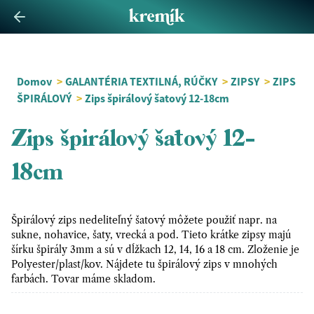
Domov
>
GALANTÉRIA TEXTILNÁ, RÚČKY
>
ZIPSY
>
ZIPS
ŠPIRÁLOVÝ
>
Zips špirálový šatový 12-18cm
Zips špirálový šatový 12-
18cm
Špirálový zips nedeliteľný šatový môžete použiť napr. na
sukne, nohavice, šaty, vrecká a pod. Tieto krátke zipsy majú
šírku špirály 3mm a sú v dĺžkach 12, 14, 16 a 18 cm. Zloženie je
Polyester/plast/kov. Nájdete tu špirálový zips v mnohých
farbách. Tovar máme skladom.