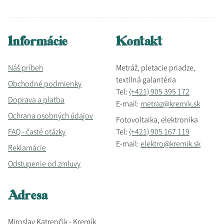
Informácie
Kontakt
Náš príbeh
Metráž, pletacie priadze,
textilná galantéria
Obchodné podmienky
Tel:
(+421) 905 395 172
Doprava a platba
E-mail:
metraz@kremik.sk
Ochrana osobných údajov
Fotovoltaika, elektronika
FAQ - časté otázky
Tel:
(+421) 905 167 119
E-mail:
elektro@kremik.sk
Reklamácie
Odstupenie od zmluvy
Adresa
Miroslav Katrenčik - Kremík