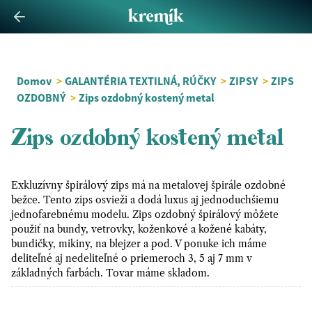
Domov
>
GALANTÉRIA TEXTILNÁ, RÚČKY
>
ZIPSY
>
ZIPS
OZDOBNÝ
>
Zips ozdobný kostený metal
Zips ozdobný kostený metal
Exkluzívny špirálový zips má na metalovej špirále ozdobné
bežce. Tento zips osvieži a dodá luxus aj jednoduchšiemu
jednofarebnému modelu. Zips ozdobný špirálový môžete
použiť na bundy, vetrovky, koženkové a kožené kabáty,
bundičky, mikiny, na blejzer a pod. V ponuke ich máme
deliteľné aj nedeliteľné o priemeroch 3, 5 aj 7 mm v
základných farbách. Tovar máme skladom.