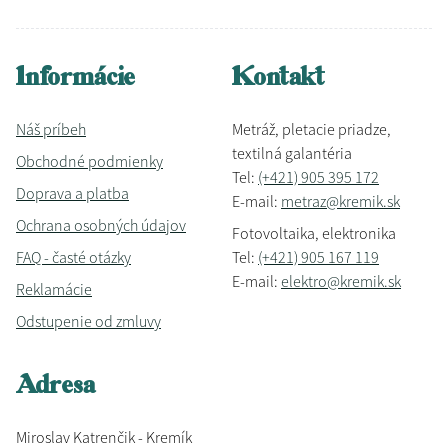
Informácie
Kontakt
Náš príbeh
Metráž, pletacie priadze,
textilná galantéria
Obchodné podmienky
Tel:
(+421) 905 395 172
Doprava a platba
E-mail:
metraz@kremik.sk
Ochrana osobných údajov
Fotovoltaika, elektronika
FAQ - časté otázky
Tel:
(+421) 905 167 119
E-mail:
elektro@kremik.sk
Reklamácie
Odstupenie od zmluvy
Adresa
Miroslav Katrenčik - Kremík