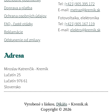
Tel:
(+421) 905 395 172
Doprava a platba
E-mail:
metraz@kremik.sk
Ochrana osobných údajov
Fotovoltaika, elektronika
FAQ - časté otázky
Tel:
(+421) 905 167 119
E-mail:
elektro@kremik.sk
Reklamácie
Odstupenie od zmluvy
Adresa
Miroslav Katrenčik - Kremík
Lučatín 25
Lučatín 976 61
Slovensko
Vyrobené s láskou,
Djkáťo
+ Kremik.sk
Copyright © 2026