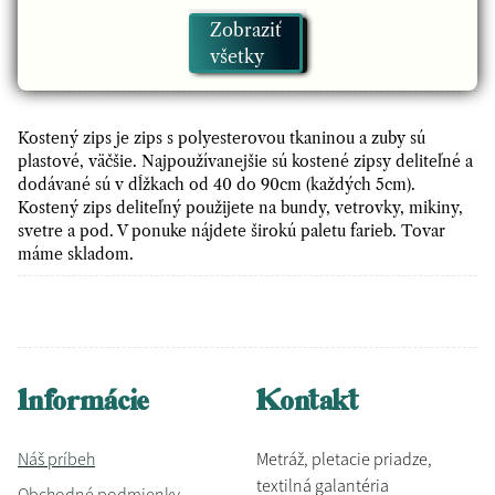
Zobraziť
Zips kostený deliteľný 50cm
všetky
Zips kostený deliteľný 60cm
Kostený zips je zips s polyesterovou tkaninou a zuby sú
plastové, väčšie. Najpoužívanejšie sú kostené zipsy deliteľné a
Zips kostený deliteľný 65cm
dodávané sú v dĺžkach od 40 do 90cm (každých 5cm).
Kostený zips deliteľný použijete na bundy, vetrovky, mikiny,
Zips kostený deliteľný 80cm
svetre a pod. V ponuke nájdete širokú paletu farieb. Tovar
máme skladom.
Zips kostený nedeliteľný
Zips kostený deliteľný 85cm a viac
Informácie
Kontakt
Náš príbeh
Metráž, pletacie priadze,
textilná galantéria
Obchodné podmienky